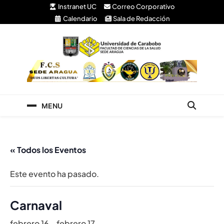
Instranet UC
Correo Corporativo
Calendario
Sala de Redacción
Facultad de Ciencias
Universidad de Carabobo Núcleo Aragua
de la Salud
MENU
« Todos los Eventos
Este evento ha pasado.
Carnaval
febrero 16
-
febrero 17