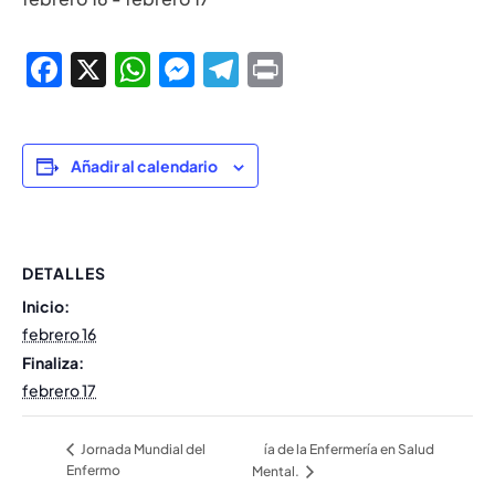
Facebook
X
WhatsApp
Messenger
Telegram
Print
Añadir al calendario
DETALLES
Inicio:
febrero 16
Finaliza:
febrero 17
ía de la Enfermería en Salud
Jornada Mundial del
Enfermo
Mental.