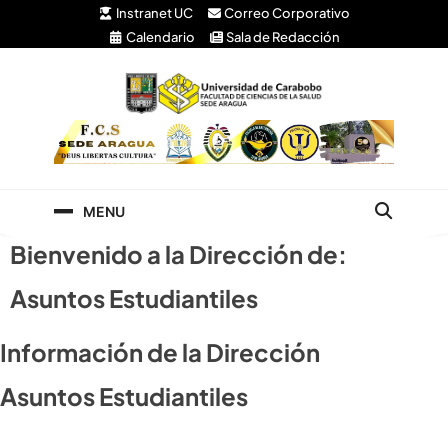
Instranet UC
Correo Corporativo
Calendario
Sala de Redacción
Facultad de Ciencias
Universidad de Carabobo Núcleo Aragua
de la Salud
MENU
Bienvenido a la Dirección de:
Asuntos Estudiantiles
Información de la Dirección
Asuntos Estudiantiles