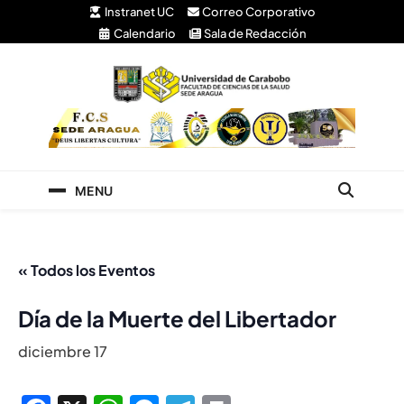
Instranet UC
Correo Corporativo
Calendario
Sala de Redacción
Facultad de Ciencias
Universidad de Carabobo Núcleo Aragua
de la Salud
MENU
« Todos los Eventos
Día de la Muerte del Libertador
diciembre 17