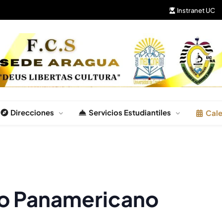
Instranet UC
Salud
Direcciones
Servicios Estudiantiles
Cale
co Panamericano