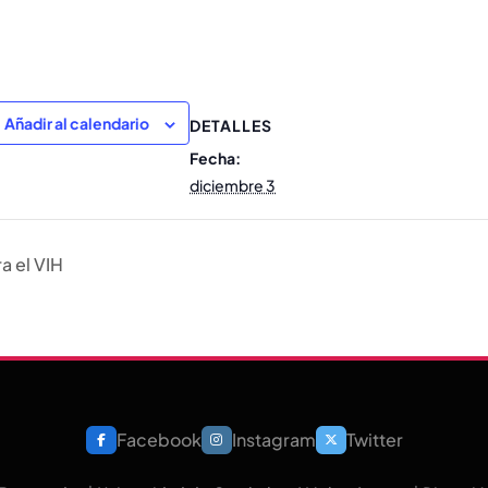
ger
gram
nt
Añadir al calendario
DETALLES
Fecha:
diciembre 3
a el VIH
Facebook
Instagram
Twitter