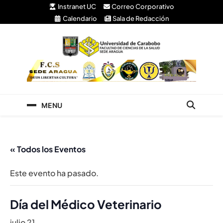
Instranet UC
Correo Corporativo
Calendario
Sala de Redacción
Facultad de Ciencias
Universidad de Carabobo Núcleo Aragua
de la Salud
MENU
« Todos los Eventos
Este evento ha pasado.
Día del Médico Veterinario
julio 21