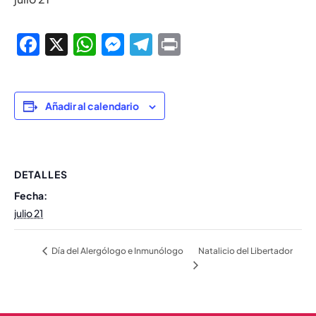
Facebook
X
WhatsApp
Messenger
Telegram
Print
Añadir al calendario
DETALLES
Fecha:
julio 21
Natalicio del Libertador
Día del Alergólogo e Inmunólogo