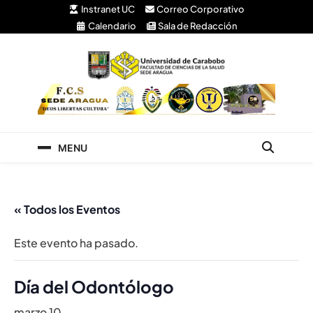
Instranet UC
Correo Corporativo
Calendario
Sala de Redacción
Facultad de Ciencias
Universidad de Carabobo Núcleo Aragua
de la Salud
MENU
« Todos los Eventos
Este evento ha pasado.
Día del Odontólogo
marzo 10