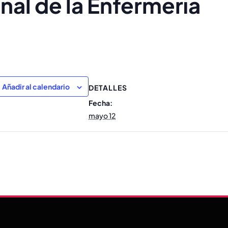
nal de la Enfermería
ger
gram
nt
Añadir al calendario
DETALLES
Fecha:
mayo 12