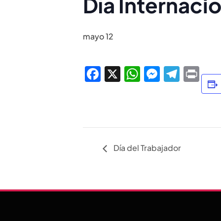
Día Internacio
mayo 12
Facebook
X
WhatsApp
Messen
Tele
Pri
Día del Trabajador