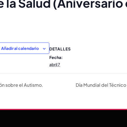
e la Salud (Aniversario
ger
gram
nt
Añadir al calendario
DETALLES
Fecha:
abril 7
ón sobre el Autismo.
Día Mundial del Técnic