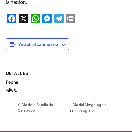
la nación.
Facebook
X
WhatsApp
Messenger
Telegram
Print
Añadir al calendario
DETALLES
Fecha:
julio 5
Día del Alergólogo e
Día de la Batalla de
Carabobo
Inmunólogo