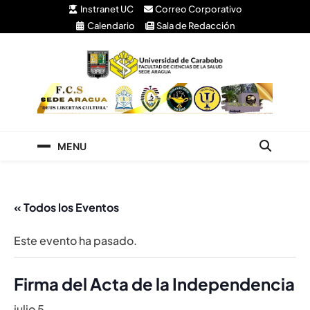
Instranet UC
Correo Corporativo
Calendario
Sala de Redacción
Facultad de Ciencias
Universidad de Carabobo Núcleo Aragua
de la Salud
MENU
« Todos los Eventos
Este evento ha pasado.
Firma del Acta de la Independencia
julio 5