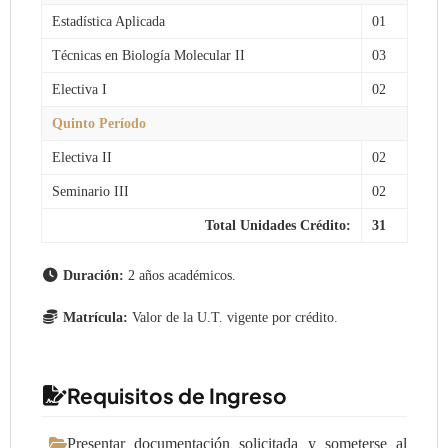
Estadística Aplicada
01
Técnicas en Biología Molecular II
03
Electiva I
02
Quinto Período
Electiva II
02
Seminario III
02
Total Unidades Crédito:
31
Duración:
2 años académicos.
Matrícula:
Valor de la U.T. vigente por crédito.
Requisitos de Ingreso
Presentar documentación solicitada y someterse al