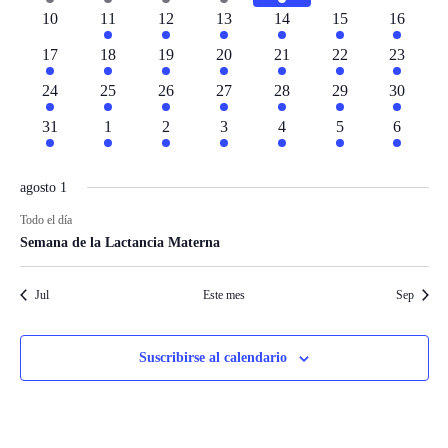
evento
evento
evento
evento
evento
eventos
eventos
0
1
1
1
1
1
1
10
11
12
13
14
15
16
eventos
evento
evento
evento
evento
evento
evento
1
1
1
1
1
1
1
17
18
19
20
21
22
23
evento
evento
evento
evento
evento
evento
evento
1
1
2
1
1
1
1
24
25
26
27
28
29
30
evento
evento
eventos
evento
evento
evento
evento
1
1
1
1
1
1
1
31
1
2
3
4
5
6
evento
evento
evento
evento
evento
evento
evento
agosto 1
Todo el día
Semana de la Lactancia Materna
Jul
Este mes
Sep
Suscribirse al calendario