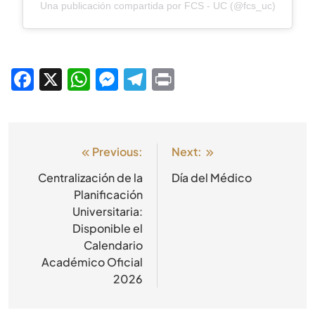
Una publicación compartida por FCS - UC (@fcs_uc)
Facebook
X
WhatsApp
Messenger
Telegram
Print
Previous:
Next:
Centralización de la
Día del Médico
Planificación
Universitaria:
Disponible el
Calendario
Académico Oficial
2026