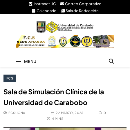
Instranet UC
Correo Corporativo
Calendario
Sala de Redacción
Facultad de Ciencias
Universidad de Carabobo Núcleo Aragua
de la Salud
MENU
FCS
Sala de Simulación Clínica de la
Universidad de Carabobo
FCSUCNA
22 MARZO, 2026
0
4 MINS