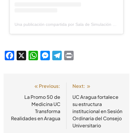
Una publicación compartida por Sala de Simulación Clínica / Universidad de Carabobo Aragua (@salasimulacion.univ.carabobo)
Facebook
X
WhatsApp
Messenger
Telegram
Print
Previous:
Next:
La Promo 50 de
UC Aragua fortalece
Medicina UC
su estructura
Transforma
institucional en Sesión
Realidades en Aragua
Ordinaria del Consejo
Universitario