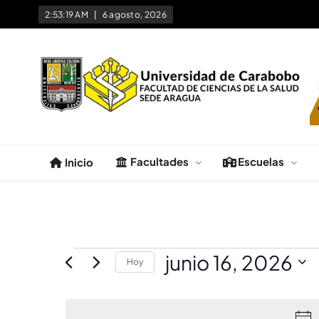
2:53:19 AM
6 agosto, 2026
Facultad de Ciencias de la 
Universidad de Carabobo Núcleo Aragua
Facultades
Escuelas
Inicio
junio 16, 2026
Hoy
Selecciona
la
fecha.