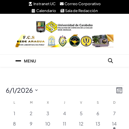
Instranet UC
Correo Corporativo
Calendario
Sala de Redacción
Facultad de Ciencias
Universidad de Carabobo Núcleo Aragua
de la Salud
MENU
6/1/2026
Nav
Nav
Mes
de
Selecciona
de
Calendario
L
M
X
J
V
S
D
la
vist
vist
fecha.
0
0
0
0
0
0
0
1
2
3
4
5
6
7
de
de
eventos
eventos
eventos
eventos
eventos
eventos
evento
Eve
0
0
0
0
0
0
1
8
9
10
11
12
13
14
Eventos