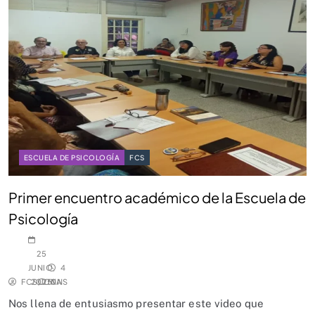
ESCUELA DE PSICOLOGÍA
FCS
Primer encuentro académico de la Escuela de
Psicología
25
JUNIO,
4
FCSUCNA
2025
MINS
0
Nos llena de entusiasmo presentar este video que