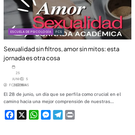
ESCUELA DE PSICOLOGÍA
FCS
Sexualidad sin filtros, amor sin mitos: esta
jornada es otra cosa
25
JUNIO,
5
FCSUCNA
2025
MINS
0
El 28 de junio, un día que se perfila como crucial en el
camino hacia una mejor comprensión de nuestras…
Facebook
X
WhatsApp
Messenger
Telegram
Print