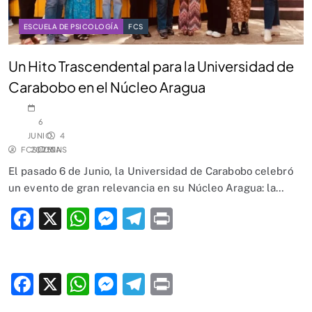
ESCUELA DE PSICOLOGÍA
FCS
Un Hito Trascendental para la Universidad de
Carabobo en el Núcleo Aragua
6
JUNIO,
4
FCSUCNA
2025
MINS
0
El pasado 6 de Junio, la Universidad de Carabobo celebró
un evento de gran relevancia en su Núcleo Aragua: la…
Facebook
X
WhatsApp
Messenger
Telegram
Print
Facebook
X
WhatsApp
Messenger
Telegram
Print