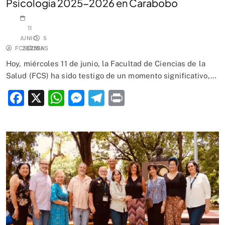
Psicología 2025-2026 en Carabobo
11
JUNIO,
5
FCSUCNA
2025
MINS
0
Hoy, miércoles 11 de junio, la Facultad de Ciencias de la
Salud (FCS) ha sido testigo de un momento significativo,…
Facebook
X
WhatsApp
Messenger
Telegram
Print