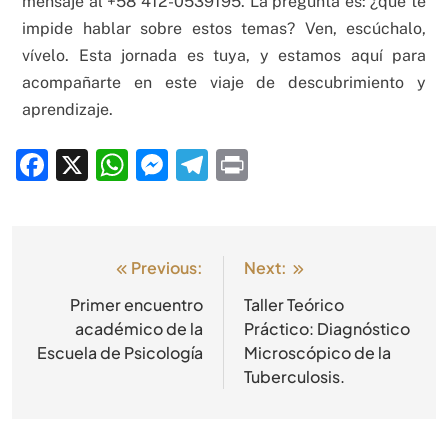
mensaje al +58 412-0539195. La pregunta es: ¿qué te
impide hablar sobre estos temas? Ven, escúchalo,
vívelo. Esta jornada es tuya, y estamos aquí para
acompañarte en este viaje de descubrimiento y
aprendizaje.
Facebook
X
WhatsApp
Messenger
Telegram
Print
Previous:
Next:
Primer encuentro
Taller Teórico
académico de la
Práctico: Diagnóstico
Escuela de Psicología
Microscópico de la
Tuberculosis.