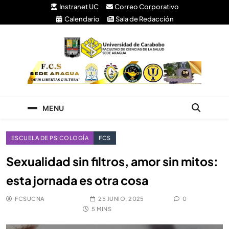
Instranet UC
Correo Corporativo
Calendario
Sala de Redacción
Facultad de Ciencias
Universidad de Carabobo Núcleo Aragua
de la Salud
MENU
ESCUELA DE PSICOLOGÍA
FCS
Sexualidad sin filtros, amor sin mitos:
esta jornada es otra cosa
FCSUCNA
25 JUNIO, 2025
0
5 MINS