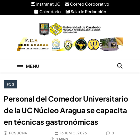
Instranet UC
Correo Corporativo
Calendario
Sala de Redacción
Facultad de Ciencias
Universidad de Carabobo Núcleo Aragua
de la Salud
MENU
FCS
Personal del Comedor Universitario
de la UC Núcleo Aragua se capacita
en técnicas gastronómicas
FCSUCNA
16 JUNIO, 2026
0
3 MINS