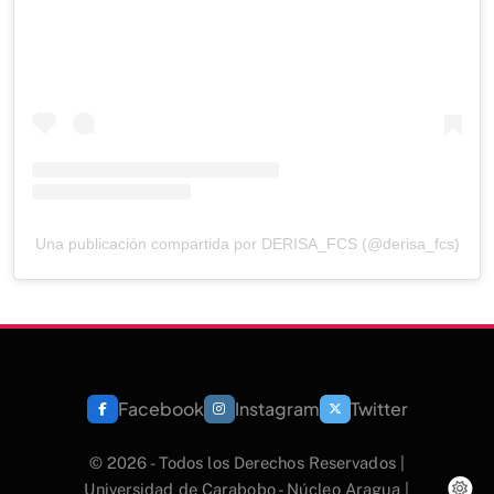
Una publicación compartida por DERISA_FCS (@derisa_fcs)
Facebook
Instagram
Twitter
© 2026 - Todos los Derechos Reservados |
Universidad de Carabobo - Núcleo Aragua |