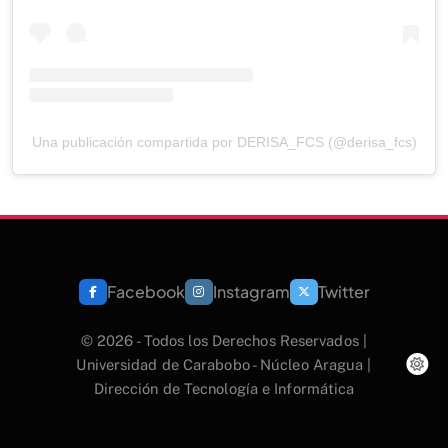
Una publicación compartida por DERISA_FCS (@derisa_fcs)
Facebook
Instagram
Twitter
© 2026 - Todos los Derechos Reservados |
Universidad de Carabobo - Núcleo Aragua |
Dirección de Tecnología e Informática