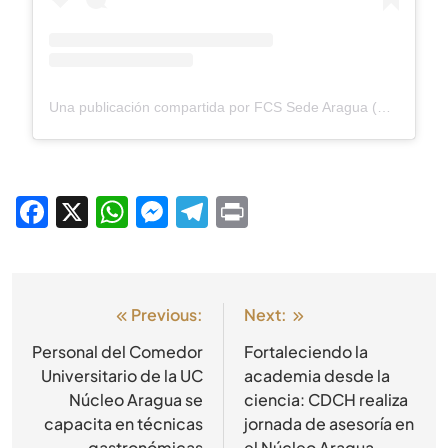
Una publicación compartida por FCS Sede Aragua (@fcsaragua_uc)
Facebook
X
WhatsApp
Messenger
Telegram
Print
Previous:
Next:
Personal del Comedor
Fortaleciendo la
Universitario de la UC
academia desde la
Núcleo Aragua se
ciencia: CDCH realiza
capacita en técnicas
jornada de asesoría en
gastronómicas
el Núcleo Aragua